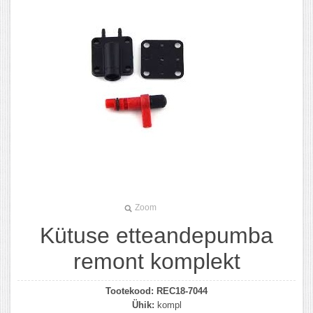
Zoom
Kütuse etteandepumba
remont komplekt
Tootekood:
REC18-7044
Ühik:
kompl