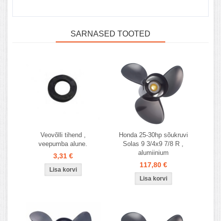
SARNASED TOOTED
Veovõlli tihend ,
Honda 25-30hp sõukruvi
veepumba alune.
Solas 9 3/4x9 7/8 R ,
alumiinium
3,31 €
117,80 €