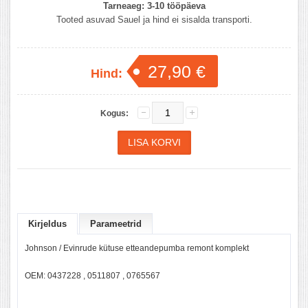
Tarneaeg:
3-10 tööpäeva
Tooted asuvad Sauel ja hind ei sisalda transporti.
27,90 €
Hind:
Kogus:
Kirjeldus
Parameetrid
Johnson / Evinrude kütuse etteandepumba remont komplekt
OEM: 0437228 , 0511807 , 0765567