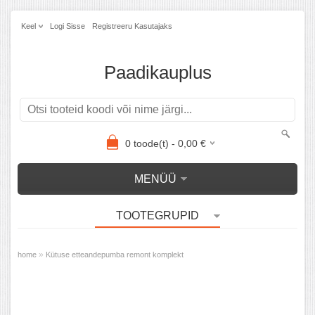
Keel
Logi Sisse
Registreeru Kasutajaks
Paadikauplus
0
toode(t) -
0,00
€
MENÜÜ
TOOTEGRUPID
»
home
Kütuse etteandepumba remont komplekt