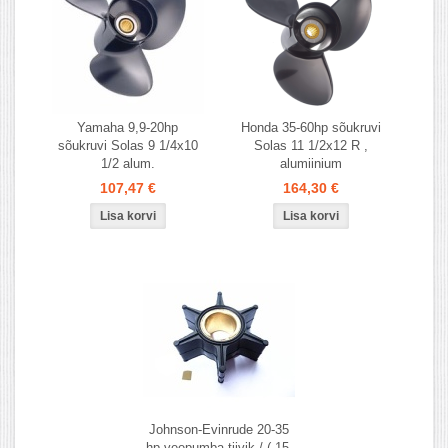
Yamaha 9,9-20hp
Honda 35-60hp sõukruvi
sõukruvi Solas 9 1/4x10
Solas 11 1/2x12 R ,
1/2 alum.
alumiinium
107,47 €
164,30 €
Johnson-Evinrude 20-35
hp veepumba tiivik / ( 15,