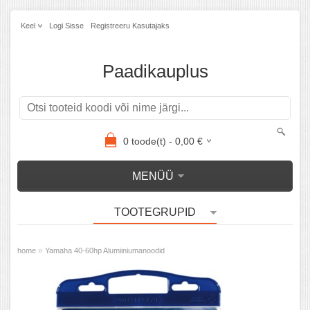
Keel
Logi Sisse
Registreeru Kasutajaks
Paadikauplus
0
toode(t) -
0,00
€
MENÜÜ
TOOTEGRUPID
»
home
Yamaha 40-60hp Alumiiniumanoodid