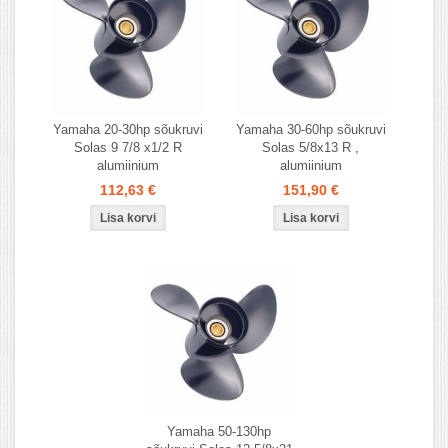
Yamaha 20-30hp sõukruvi
Yamaha 30-60hp sõukruvi
Solas 9 7/8 x1/2 R
Solas 5/8x13 R ,
alumiinium
alumiinium
112,63 €
151,90 €
Yamaha 50-130hp