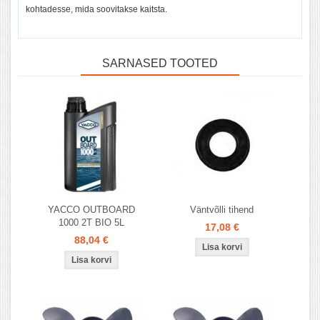
kohtadesse, mida soovitakse kaitsta.
SARNASED TOOTED
YACCO OUTBOARD
Väntvõlli tihend
1000 2T BIO 5L
17,08 €
88,04 €