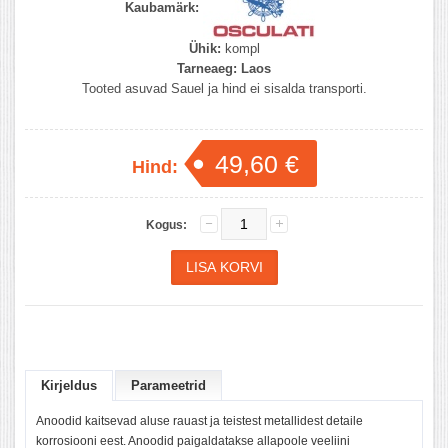
Kaubamärk:
Ühik:
kompl
Tarneaeg:
Laos
Tooted asuvad Sauel ja hind ei sisalda transporti.
49,60 €
Hind:
Kogus:
Kirjeldus
Parameetrid
Anoodid kaitsevad aluse rauast ja teistest metallidest detaile
korrosiooni eest. Anoodid paigaldatakse allapoole veeliini